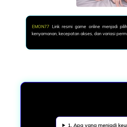
EMON77
Link resmi game online menjadi pi
kenyamanan, kecepatan akses, dan variasi perma
Loading...
1. Apa yang menjadi ke