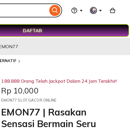
DAFTAR
 EMON77
ERNATIF
188.888 Orang Telah Jackpot Dalam 24 Jam Terakhir!
Price:
Rp 10,000
EMON77 SLOT GACOR ONLINE
EMON77 | Rasakan
Sensasi Bermain Seru