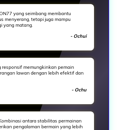
ON77 yang seimbang membantu
us menyerang, tetapi juga mampu
gi yang matang.
- Ochui
g responsif memungkinkan pemain
rangan lawan dengan lebih efektif dan
- Ochu
mbinasi antara stabilitas permainan
erikan pengalaman bermain yang lebih